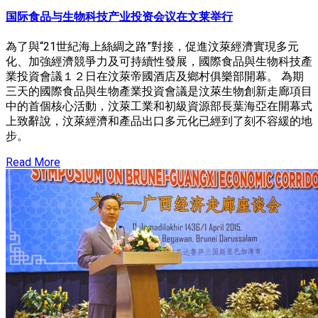
国际食品与生物科技产业投资会议在文莱举行
為了與“21世紀海上絲綢之路”對接，促進汶萊經濟實現多元
化、加強經濟競爭力及可持續性發展，國際食品與生物科技產
業投資會議１２日在汶萊帝國酒店及鄉村俱樂部開幕。 為期
三天的國際食品與生物產業投資會議是汶萊生物創新走廊項目
中的首個核心活動，汶萊工業和初級資源部長葉海亞在開幕式
上致辭說，汶萊經濟和產品出口多元化已經到了刻不容緩的地
步。
Read More