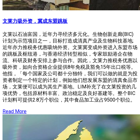
文莱力吸外资，冀成东盟跳板
文莱以石油富国，近年力寻经济多元化。生物创新走廊(BIC)
计划为示范项目之一，目标打造成清真产业及生物科技基地;
近年亦力推税务优惠吸纳外资。文莱冀变成外资进入东盟市场
的跳板及枢纽港，与香港经济转型相似，专家鼓励港企在物
流、科研及财务安排上参与合作。因此，文莱力推税务优惠以
吸外资，如向合资格企业提供8年免税及豁免15年出口税等。
他指，「每个国家及公司都十分独特，我们可以做的就是为投
资者制定一个特定的计划，例如他们想发展东盟的清真食品市
场，文莱便可以成为其生产基地。LIM补充了在文莱投资的几
项优势，包括原材料丰富、政治稳定及良好基建等。整个BIC
计划料可提供2.8万个职位，其中食品加工业占9500个职位。
Read More