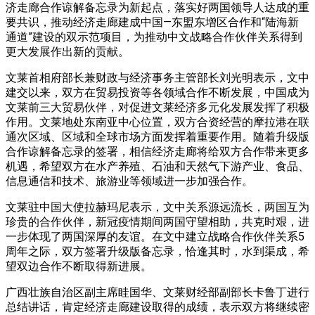
济走廊合作谅解备忘录为新起点，落实好两国领导人达成的重
要共识，推动经济走廊建成中国—东盟东增区合作和“陆海新
通道”建设的双示范项目，为推动中文战略合作伙伴关系得到
更大发展作出新的贡献。
文莱首相府部长兼财政与经济事务主管部长刘光明表示，文中
建交以来，双方在贸易投资等各领域合作不断发展，中国成为
文莱前三大贸易伙伴，对促进文莱经济多元化发展发挥了积极
作用。文莱地处东南亚中心位置，双方合资经营的摩拉港在联
通次区域、区域和全球市场方面发挥着重要作用。随着升级版
合作谅解备忘录的签署，相信经济走廊将给双方合作带来更多
机遇，希望双方在水产养殖、石油和天然气下游产业、食品、
信息通信和技术、旅游业等领域进一步加强合作。
文莱驻中国大使拉赫玛尼表示，文中关系源远流长，两国互为
珍贵的合作伙伴，新冠疫情期间两国守望相助，共克时艰，进
一步体现了两国深厚的友谊。在文中建立战略合作伙伴关系5
周年之际，双方签署升级版备忘录，恰逢其时，水到渠成，希
望双边合作不断取得新进展。
广西壮族自治区副主席眭国华、文莱财经部副部长卡鲁丁进行
总结讲话，肯定经济走廊建设取得的成绩，表示双方将继续密