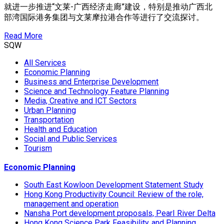
就进一步推进“文莱-广西经济走廊”建设，特别是推动广西北
部湾国际港务集团与文莱摩拉港合作等进行了交流探讨。
Read More
SQW
All Services
Economic Planning
Business and Enterprise Development
Science and Technology Feature Planning
Media, Creative and ICT Sectors
Urban Planning
Transportation
Health and Education
Social and Public Services
Tourism
Economic Planning
South East Kowloon Development Statement Study
Hong Kong Productivity Council: Review of the role,
management and operation
Nansha Port development proposals, Pearl River Delta
Hong Kong Science Park Feasibility and Planning