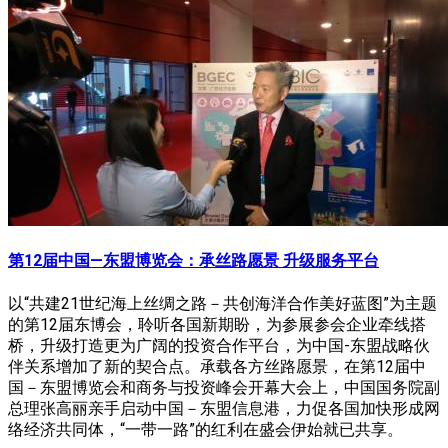
第12届中国—东盟博览会：承丝路愿景 升级服务平台
以“共建21世纪海上丝绸之路－共创海洋合作美好蓝图”为主题
的第12届东博会，聆听各国新期盼，为参展参会企业牵线搭
桥，升级打造更为广阔的投资合作平台，为中国-东盟战略伙
伴关系增加了新的契合点。承载各方丝路愿景，在第12届中
国－东盟博览会和商务与投资峰会开幕大会上，中国国务院副
总理张高丽亲手启动中国－东盟信息港，力促各国加快形成网
络经济共同体，“一带一路”的红利在盛会伊始就已共享。