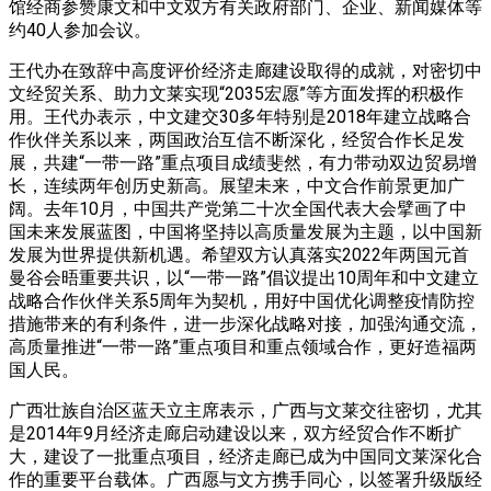
馆经商参赞康文和中文双方有关政府部门、企业、新闻媒体等
约40人参加会议。
王代办在致辞中高度评价经济走廊建设取得的成就，对密切中
文经贸关系、助力文莱实现“2035宏愿”等方面发挥的积极作
用。王代办表示，中文建交30多年特别是2018年建立战略合
作伙伴关系以来，两国政治互信不断深化，经贸合作长足发
展，共建“一带一路”重点项目成绩斐然，有力带动双边贸易增
长，连续两年创历史新高。展望未来，中文合作前景更加广
阔。去年10月，中国共产党第二十次全国代表大会擘画了中
国未来发展蓝图，中国将坚持以高质量发展为主题，以中国新
发展为世界提供新机遇。希望双方认真落实2022年两国元首
曼谷会晤重要共识，以“一带一路”倡议提出10周年和中文建立
战略合作伙伴关系5周年为契机，用好中国优化调整疫情防控
措施带来的有利条件，进一步深化战略对接，加强沟通交流，
高质量推进“一带一路”重点项目和重点领域合作，更好造福两
国人民。
广西壮族自治区蓝天立主席表示，广西与文莱交往密切，尤其
是2014年9月经济走廊启动建设以来，双方经贸合作不断扩
大，建设了一批重点项目，经济走廊已成为中国同文莱深化合
作的重要平台载体。广西愿与文方携手同心，以签署升级版经