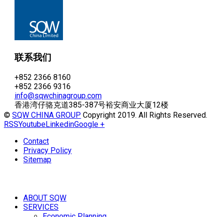
联系我们
+852 2366 8160
+852 2366 9316
info@sqwchinagroup.com
香港湾仔骆克道385-387号裕安商业大厦12楼
©
SQW CHINA GROUP
Copyright 2019. All Rights Reserved.
RSS
Youtube
Linkedin
Google +
Contact
Privacy Policy
Sitemap
ABOUT SQW
SERVICES
Economic Planning