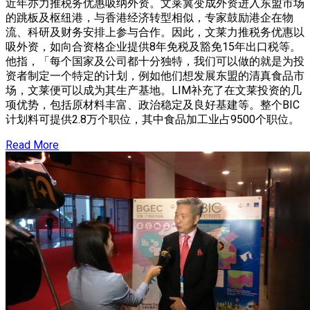
近年亦力推税务优惠吸纳外资。文莱冀变成外资进入东盟市场
的跳板及枢纽港，与香港经济转型相似，专家鼓励港企在物
流、科研及财务安排上参与合作。因此，文莱力推税务优惠以
吸外资，如向合资格企业提供8年免税及豁免15年出口税等。
他指，「每个国家及公司都十分独特，我们可以做的就是为投
资者制定一个特定的计划，例如他们想发展东盟的清真食品市
场，文莱便可以成为其生产基地。LIM补充了在文莱投资的几
项优势，包括原材料丰富、政治稳定及良好基建等。整个BIC
计划料可提供2.8万个职位，其中食品加工业占9500个职位。
Read More