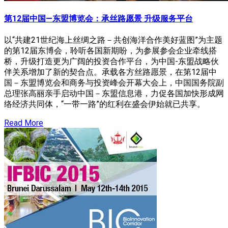
第12届中国—东盟博览会：承丝路愿景 升级服务平台
以“共建21世纪海上丝绸之路－共创海洋合作美好蓝图”为主题
的第12届东博会，聆听各国新期盼，为参展参会企业牵线搭
桥，升级打造更为广阔的投资合作平台，为中国-东盟战略伙
伴关系增加了新的契合点。承载各方丝路愿景，在第12届中
国－东盟博览会和商务与投资峰会开幕大会上，中国国务院副
总理张高丽亲手启动中国－东盟信息港，力促各国加快形成网
络经济共同体，“一带一路”的红利在盛会伊始就已共享。
Read More