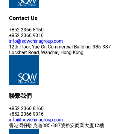
Contact Us
+852 2366 8160
+852 2366 9316
info@sqwchinagroup.com
12th Floor, Yue On Commercial Building, 385-387
Lockhart Road, Wanchai, Hong Kong
聯繫我們
+852 2366 8160
+852 2366 9316
info@sqwchinagroup.com
香港灣仔駱克道385-387號裕安商業大廈12樓